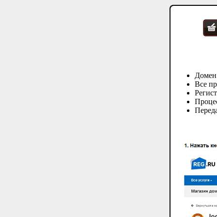
Домен
Все пр
Регис
Процес
Переда